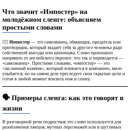
Что значит «Импостер» на
молодёжном сленге: объясняем
простыми словами
🕵️‍♂️
Импостер
— это самозванец, обманщик, предатель или
притворщик, который выдаёт себя за другого человека ради
собственной выгоды или шпионажа. Слово произошло
напрямую от английского
impostor
, что так и переводится —
«самозванец». Простыми словами, «импостер» — это
«засланный казачок», который вливается в компанию, мило
улыбается, но на самом деле преследует свои скрытые цели и
готов в любой момент вонзить нож в спину.
🗣️ Примеры сленга: как это говорят в
жизни
В разговорной речи подростков это слово используется для
разоблачения лжецов, мутных персонажей или в шутливых