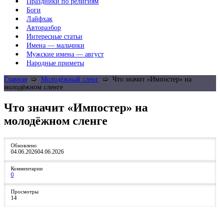
Праздники по религиям
Боги
Лайфхак
Авторазбор
Интересные статьи
Имена — мальчики
Мужские имена — август
Народные приметы
Главная
➯
Молодёжный сленг
➯
Что значит «Импостер» на
молодёжном сленге
Что значит «Импостер» на
молодёжном сленге
Обновлено
04.06.2026
04.06.2026
Комментарии
0
Просмотры
14