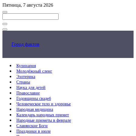
Перейти
Пятница, 7 августа 2026
к
основному
контенту
Закрыть
поиск
Город фактов
Кулинария
Молодёжный сленг
Эзотерика
Страны
Наука для детей
Православие
Годовщины свадеб
Человеческое тело и здоровье
Народная медицина
Календарь народных примет
Народные приметы в феврале
Славянские Боги
Праздники в июле