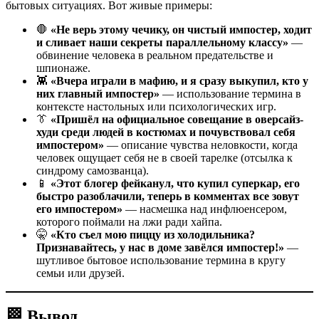
бытовых ситуациях. Вот живые примеры:
🛑
«Не верь этому чечику, он чистый импостер, ходит
и сливает наши секреты параллельному классу»
—
обвинение человека в реальном предательстве и
шпионаже.
👾
«Вчера играли в мафию, и я сразу выкупил, кто у
них главный импостер»
— использование термина в
контексте настольных или психологических игр.
👔
«Пришёл на официальное совещание в оверсайз-
худи среди людей в костюмах и почувствовал себя
импостером»
— описание чувства неловкости, когда
человек ощущает себя не в своей тарелке (отсылка к
синдрому самозванца).
📱
«Этот блогер фейканул, что купил суперкар, его
быстро разоблачили, теперь в комментах все зовут
его импостером»
— насмешка над инфлюенсером,
которого поймали на лжи ради хайпа.
🤫
«Кто съел мою пиццу из холодильника?
Признавайтесь, у нас в доме завёлся импостер!»
—
шутливое бытовое использование термина в кругу
семьи или друзей.
🏁 Вывод