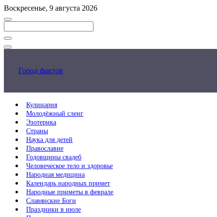
Перейти
Воскресенье, 9 августа 2026
к
основному
контенту
Закрыть
поиск
Город фактов
Кулинария
Молодёжный сленг
Эзотерика
Страны
Наука для детей
Православие
Годовщины свадеб
Человеческое тело и здоровье
Народная медицина
Календарь народных примет
Народные приметы в феврале
Славянские Боги
Праздники в июле