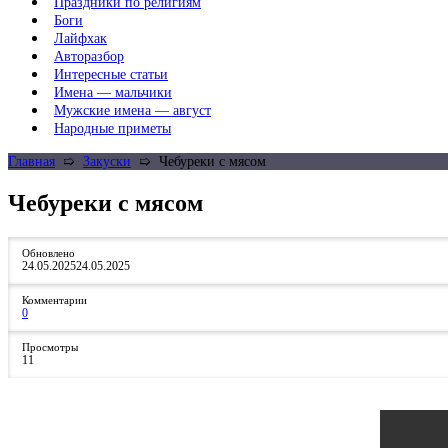
Праздники по религиям
Боги
Лайфхак
Авторазбор
Интересные статьи
Имена — мальчики
Мужские имена — август
Народные приметы
Главная
➯
Закуски
➯
Чебуреки с мясом
Чебуреки с мясом
Обновлено
24.05.2025
24.05.2025
Комментарии
0
Просмотры
11