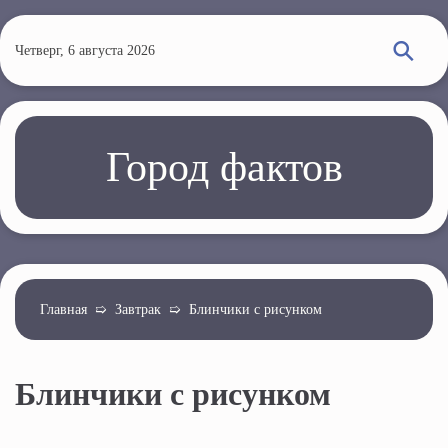
П
е
Четверг, 6 августа 2026
р
е
й
т
Город фактов
и
к
о
с
н
о
Главная
➯
Завтрак
➯
Блинчики с рисунком
в
н
Блинчики с рисунком
о
м
у