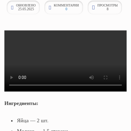
ОБНОВЛЕНО
КОММЕНТАРИИ
ПРОСМОТРЫ
к
25.05.2025
0
8
о
н
т
е
н
т
у
Ингредиенты:
Яйца — 2 шт.