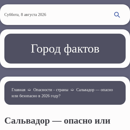
П
е
Суббота, 8 августа 2026
р
е
й
т
Город фактов
и
к
о
с
н
о
Главная
➯
Опасности - страны
➯
Сальвадор — опасно
или безопасно в 2026 году?
в
н
о
Сальвадор — опасно или
м
у