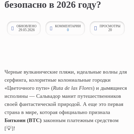
безопасно в 2026 году?
к
о
н
ОБНОВЛЕНО
КОММЕНТАРИИ
ПРОСМОТРЫ
29.05.2026
0
20
т
е
н
т
у
Черные вулканические пляжи, идеальные волны для
серфинга, колоритные колониальные городки
«Цветочного пути» (
Ruta de las Flores
) и дымящиеся
исполины — Сальвадор манит путешественников
своей фантастической природой. А еще это первая
страна в мире, которая официально признала
Биткоин (BTC)
законным платежным средством
[💡]!