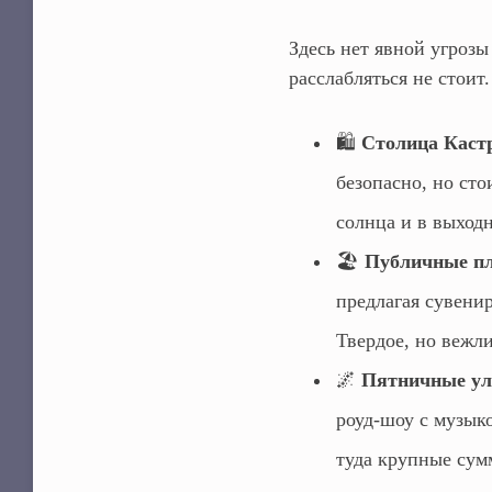
Здесь нет явной угрозы
расслабляться не стоит.
🛍️
Столица Кастри
безопасно, но сто
солнца и в выходн
🏖️
Публичные п
предлагая сувени
Твердое, но вежл
🌌
Пятничные ули
роуд-шоу с музыко
туда крупные сум