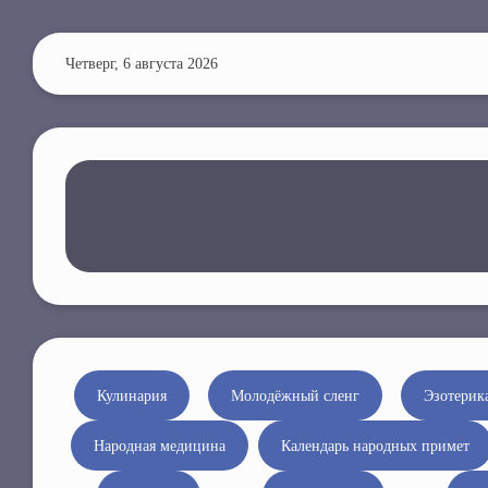
П
е
Четверг, 6 августа 2026
р
е
й
т
и
к
о
с
н
о
в
н
Кулинария
Молодёжный сленг
Эзотерик
о
Народная медицина
Календарь народных примет
м
у