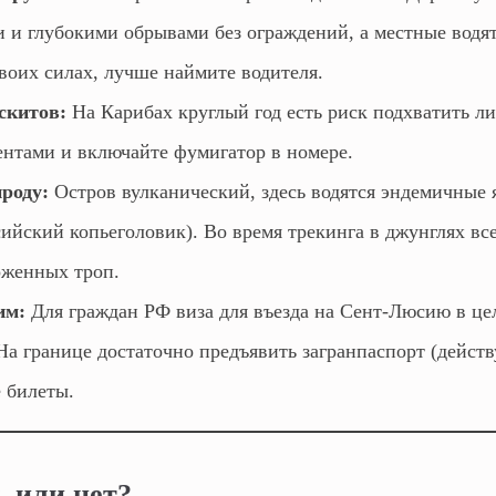
 и глубокими обрывами без ограждений, а местные водят
воих силах, лучше наймите водителя.
скитов:
На Карибах круглый год есть риск подхватить ли
ентами и включайте фумигатор в номере.
роду:
Остров вулканический, здесь водятся эндемичные 
ийский копьеголовик). Во время трекинга в джунглях все
оженных троп.
им:
Для граждан РФ виза для въезда на Сент-Люсию в цел
 На границе достаточно предъявить загранпаспорт (дейс
 билеты.
 или нет?