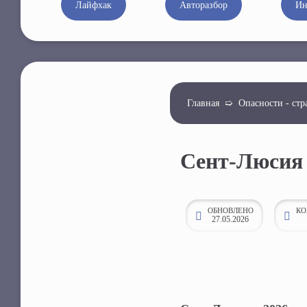
Лайфхак
Авторазбор
Ин
к
о
н
т
е
Главная
➯
Опасности - стр
н
т
у
Сент-Люсия 
ОБНОВЛЕНО
КО
27.05.2026