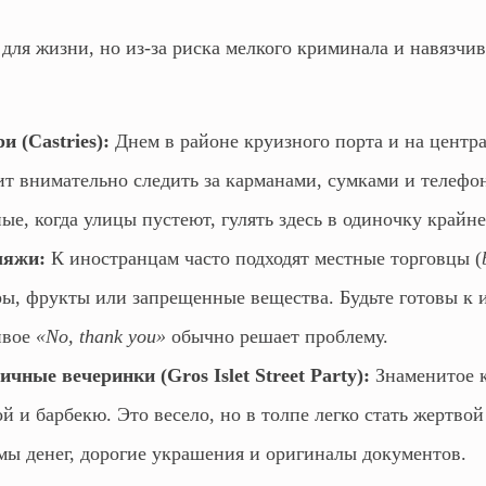
 для жизни, но из-за риска мелкого криминала и навязч
 (Castries):
Днем в районе круизного порта и на центр
ит внимательно следить за карманами, сумками и телефо
ые, когда улицы пустеют, гулять здесь в одиночку крайне
ляжи:
К иностранцам часто подходят местные торговцы (
ры, фрукты или запрещенные вещества. Будьте готовы к 
ивое
«No, thank you»
обычно решает проблему.
чные вечеринки (Gros Islet Street Party):
Знаменитое к
й и барбекю. Это весело, но в толпе легко стать жертво
мы денег, дорогие украшения и оригиналы документов.