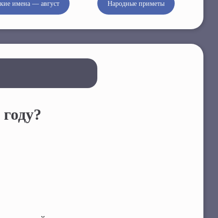
кие имена — август
Народные приметы
 году?