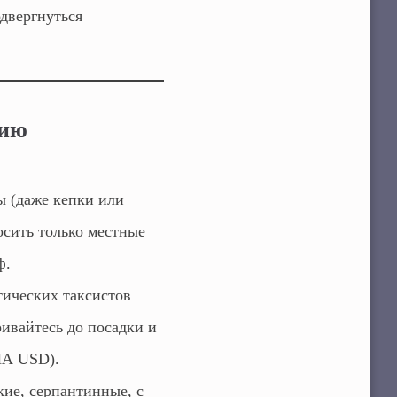
одвергнуться
сию
 (даже кепки или
осить только местные
ф.
ических таксистов
ривайтесь до посадки и
ША USD).
кие, серпантинные, с