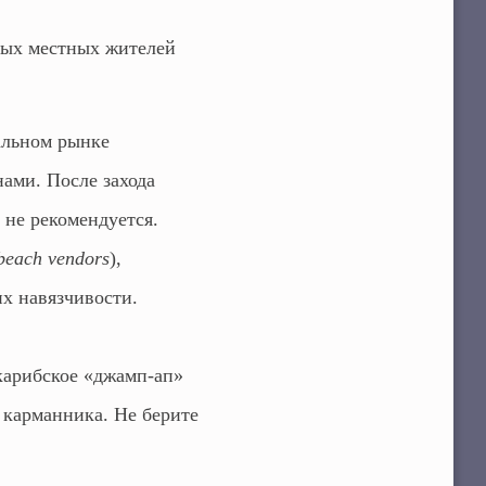
ивых местных жителей
альном рынке
нами. После захода
 не рекомендуется.
beach vendors
),
их навязчивости.
арибское «джамп-ап»
й карманника. Не берите