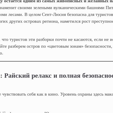
ду остается одним из самых живописных и желанных н
знаменит своими зелеными вулканическими башнями Пи
ими лесами. В целом Сент-Люсия безопасна для туристов
ногих других островах региона, наметился рост преступно
 что туристов эти разборки почти не касаются, если не 
айте разберем остров по «цветовым зонам» безопасности
о.
а: Райский релакс и полная безопасно
е чувствовать себя как в кино. Уровень охраны здесь ма