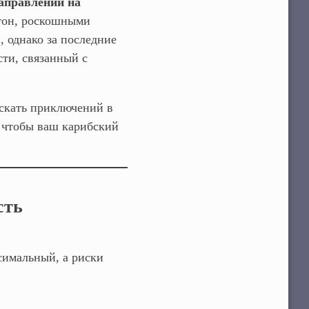
аправлений на
тон, роскошными
, однако за последние
сти, связанный с
искать приключений в
, чтобы ваш карибский
сть
ксимальный, а риски