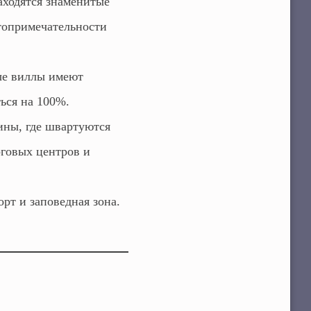
аходятся знаменитые
топримечательности
ые виллы имеют
ься на 100%.
ны, где швартуются
рговых центров и
рт и заповедная зона.