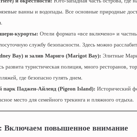
rière) и окрестности:
Юго-западная часть острова, где н
рязевые ванны и водопады. Все основные природные дос
.
шери-курорты:
Отели формата «все включено» и частн
лосуточную службу безопасности. Здесь можно расслабит
dney Bay) и залив Мариго (Marigot Bay):
Элитные Мари
сь развита туристическая полиция, много ресторанов, то
ляжей, где безопасно гулять днем.
парк Паджен-Айленд (Pigeon Island):
Исторический фо
асное место для семейного трекинга и пляжного отдыха.
а: Включаем повышенное внимание