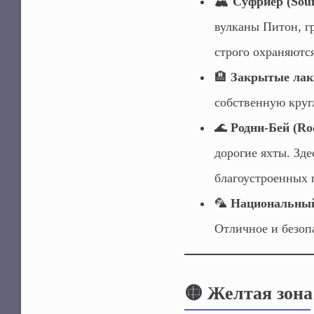
🏔️
Суфриер (Souf
вулканы Питон, г
строго охраняются
🏨
Закрытые лак
собственную круг
🌊
Родни-Бей (Ro
дорогие яхты. Зде
благоустроенных п
🦜
Национальный 
Отличное и безоп
🟡 Желтая зон