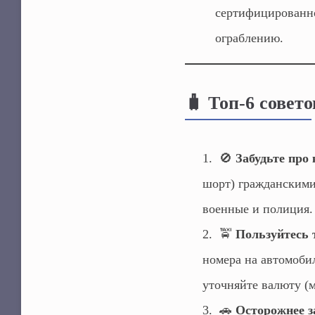
сертифицированно
ограблению.
🧳 Топ-6 совет
🚫
Забудьте про
шорт) гражданским
военные и полиция.
🚖
Пользуйтесь 
номера на автомоби
уточняйте валюту (
🚗
Осторожнее з