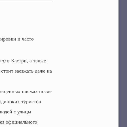
ировки и часто
on)
в Кастри, а также
 стоит заезжать даже на
свещенных пляжах после
одиноких туристов.
людей с улицы
Без официального