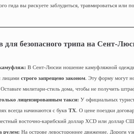
го гида вы рискуете заблудиться, травмироваться или п
ов для безопасного трипа на Сент-Лю
 камуфляж:
В Сент-Люсии ношение камуфляжной одежды
и лицами
строго запрещено законом
. Эту форму могут н
 Оставьте милитари-стиль дома, чтобы не получить штра
только лицензированным такси:
У официальных турист
лях всегда начинаются с букв
TX
. О цене поездки догова
местный восточно-карибский доллар XCD или доллар С
а рулем:
На острове левостороннее движение. Дороги уз