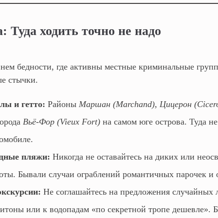
: Туда ходить точно не надо
нем бедности, где активны местные криминальные групп
е стычки.
лы и гетто:
Районы
Маршан (Marchand)
,
Цицерон (Cicer
города
Вьё-Фор (Vieux Fort)
на самом юге острова. Туда не
омобиле.
дные пляжи:
Никогда не оставайтесь на диких или нео
оты. Бывали случаи ограблений романтичных парочек и 
экскурсии:
Не соглашайтесь на предложения случайных 
Питоны или к водопадам «по секретной тропе дешевле». 