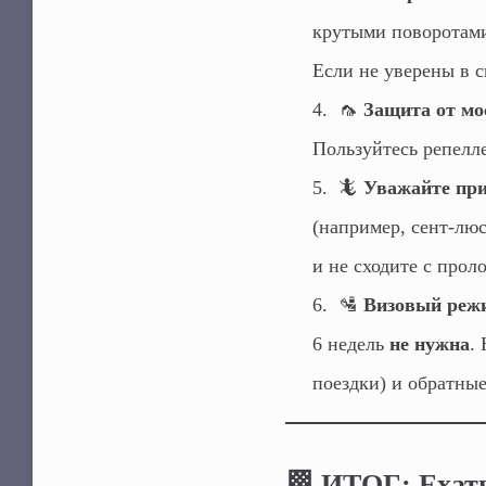
крутыми поворотами
Если не уверены в с
🦟
Защита от мо
Пользуйтесь репелл
🦎
Уважайте при
(например, сент-люс
и не сходите с прол
🛂
Визовый реж
6 недель
не нужна
.
поездки) и обратные
🏁 ИТОГ: Ехать