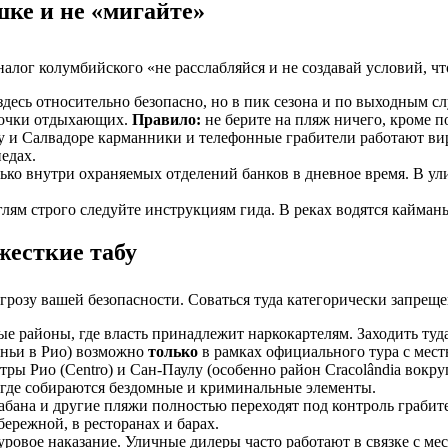
шке и не «мигайте»
налог колумбийского «не расслабляйся и не создавай условий, чт
десь относительно безопасно, но в пик сезона и по выходным слу
епочки отдыхающих.
Правило:
не берите на пляж ничего, кроме п
 и Салвадоре карманники и телефонные грабители работают вир
едах.
ько внутри охраняемых отделений банков в дневное время. В ул
лям строго следуйте инструкциям гида. В реках водятся кайманы
жесткие табу
грозу вашей безопасности. Соваться туда категорически запреще
 районы, где власть принадлежит наркокартелям. Заходить туда
иньи в Рио) возможно
только
в рамках официального тура с мес
ры Рио (Centro) и Сан-Паулу (особенно район Cracolândia вокру
, где собираются бездомные и криминальные элементы.
абана и другие пляжи полностью переходят под контроль грабит
ережной, в ресторанах и барах.
уровое наказание. Уличные дилеры часто работают в связке с ме