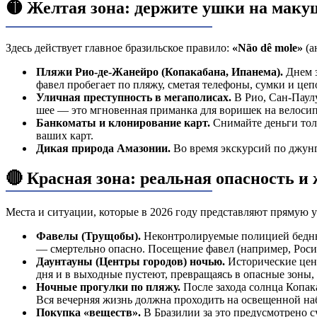
🟡 Желтая зона: держите ушки на маку
Здесь действует главное бразильское правило:
«Não dê mole»
(а
Пляжи Рио-де-Жанейро (Копакабана, Ипанема).
Днем з
фавел пробегает по пляжу, сметая телефоны, сумки и ц
Уличная преступность в мегаполисах.
В Рио, Сан-Паулу
шее — это мгновенная приманка для воришек на велосип
Банкоматы и клонирование карт.
Снимайте деньги тол
ваших карт.
Дикая природа Амазонии.
Во время экскурсий по джунг
🔴 Красная зона: реальная опасность и 
Места и ситуации, которые в 2026 году представляют прямую у
Фавелы (Трущобы).
Неконтролируемые полицией бедные
— смертельно опасно. Посещение фавел (например, Рос
Даунтауны (Центры городов) ночью.
Исторические цент
дня и в выходные пустеют, превращаясь в опасные зоны
Ночные прогулки по пляжу.
После захода солнца Копак
Вся вечерняя жизнь должна проходить на освещенной наб
Покупка «веществ».
В Бразилии за это предусмотрено с