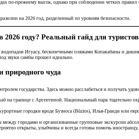
дах по-прежнему высок, однако при соблюдении четких правил 
разилии на 2026 год, разделенный по уровням безопасности.
в 2026 году? Реальный гайд для туристов
 водопадов Игуасу, бесконечными пляжами Копакабаны и дикими
под звуки самбы прошел идеально.
и природного чуда
нтролем государства. Здесь можно расслабиться и получать удов
б на границе с Аргентиной. Национальный парк тщательно охра
урортные городки вроде Бузиоса (Búzios), Илья-Гранди или евр
 между городами и организованные групповые экскурсии абсол
роятно открыты, улыбчивы и всегда готовы помочь иностранцу, 