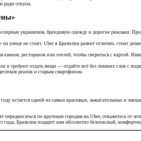
и ради откупа.
ены»
ювелирные украшения, брендовую одежду и дорогие рюкзаки. Пр
 на улице не стоит. Uber в Бразилии развит отлично, стоит деше
газинов, ресторанов или отелей, чтобы свериться с картой. Ни
.
ли и требуют отдать вещи — отдайте всё без лишних слов с под
десятков реалов и старым смартфоном.
 году остается одной из самых красивых, зажигательных и эмоци
ете передвигаться по крупным городам на Uber, откажетесь от н
 без гида, Бразилия подарит вам абсолютно безопасный, комфор