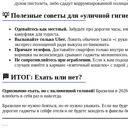
дулом пистолета, либо сдадут коррумпированной полици
💡 Полезные советы для «уличной гиги
Одевайтесь как местный.
Забудьте про дорогие часы, 
камуфляж для туриста.
Вызывайте только Uber.
Ловить обычное такси «с руки»
экспресс-похищений ради выкупа из банкомата.
Прячьте телефон.
Доставайте смартфон только внутри ма
воришки на велосипедах срывают гаджеты молниеносно
Не сопротивляйтесь при ограблении.
Если к вам подош
случаев имейте в кармане «взяточный кошелек» с парой 
🏁 ИТОГ: Ехать или нет?
Однозначно ехать, но с включенной головой!
Бразилия в 2026
влюбить в себя раз и навсегда.
Бразилии не нужно бояться, но ее нужно уважать. Если вы буд
дорогие гаджеты в сейфе отеля и не будете заходить в фавелы