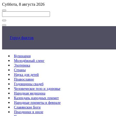
Перейти
Суббота, 8 августа 2026
к
основному
контенту
Закрыть
поиск
Город фактов
Кулинария
Молодёжный сленг
Эзотерика
Страны
Наука для детей
Православие
Годовщины свадеб
Человеческое тело и здоровье
Народная медицина
Календарь народных примет
Народные приметы в феврале
Славянские Боги
Праздники в июле