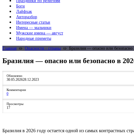
Праздники по религиям
Боги
Лайфхак
Авторазбор
Интересные статьи
Имена — мальчики
Мужские имена — август
Народные приметы
Главная
➯
Опасности - страны
➯
Бразилия — опасно или безопасно 
Бразилия — опасно или безопасно в 202
Обновлено
30.05.2026
28.12.2023
Комментарии
0
Просмотры
17
Бразилия в 2026 году остается одной из самых контрастных стр