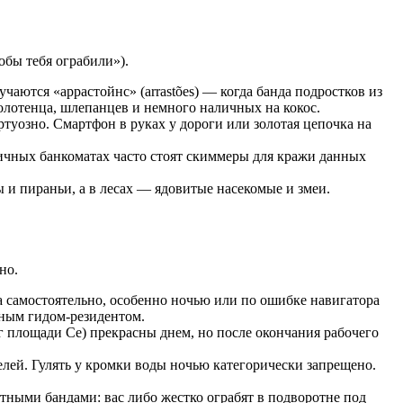
обы тебя ограбили»).
чаются «аррастойнс» (arrastões) — когда банда подростков из
олотенца, шлепанцев и немного наличных на кокос.
туозно. Смартфон в руках у дороги или золотая цепочка на
ичных банкоматах часто стоят скиммеры для кражи данных
 и пираньи, а в лесах — ядовитые насекомые и змеи.
но.
 самостоятельно, особенно ночью или по ошибке навигатора
тным гидом-резидентом.
г площади Се) прекрасны днем, но после окончания рабочего
елей. Гулять у кромки воды ночью категорически запрещено.
стными бандами: вас либо жестко ограбят в подворотне под