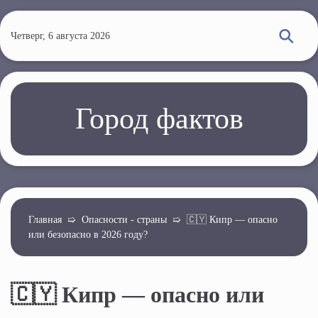
П
е
Четверг, 6 августа 2026
р
е
й
т
Город фактов
и
к
о
с
н
о
Главная
➯
Опасности - страны
➯
🇨🇾 Кипр — опасно
или безопасно в 2026 году?
в
н
о
🇨🇾 Кипр — опасно или
м
у