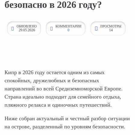
безопасно в 2026 году?
к
о
н
ОБНОВЛЕНО
КОММЕНТАРИИ
ПРОСМОТРЫ
29.05.2026
0
14
т
е
н
т
у
Кипр в 2026 году остается одним из самых
спокойных, дружелюбных и безопасных
направлений во всей Средиземноморской Европе.
Страна идеально подходит для семейного отдыха,
пляжного релакса и одиночных путешествий.
Ниже собран актуальный и честный разбор ситуации
на острове, разделенный по уровням безопасности.