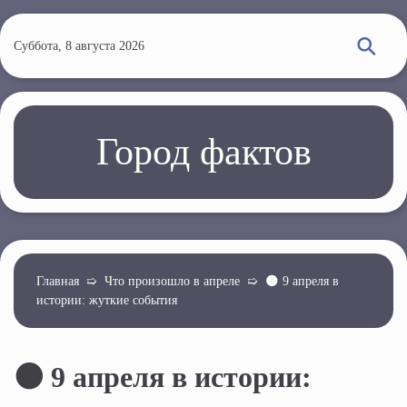
П
е
Суббота, 8 августа 2026
р
е
й
т
Город фактов
и
к
о
с
н
о
Главная
➯
Что произошло в апреле
➯
🌑 9 апреля в
истории: жуткие события
в
н
о
🌑 9 апреля в истории:
м
у