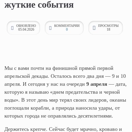
жуткие события
к
о
н
ОБНОВЛЕНО
КОММЕНТАРИИ
ПРОСМОТРЫ
05.04.2026
0
18
т
е
н
т
у
Мы с вами почти на финишной прямой первой
апрельской декады. Осталось всего два дня — 9 и 10
апреля. И сегодня у нас на очереди
9 апреля
— дата,
которую я называю «днем предательства и черной
воды». В этот день мир терял своих лидеров, океаны
поглощали корабли, а природа наносила удары, от
которых города не оправлялись десятилетиями.
Держитесь крепче. Сейчас будет мрачно, кроваво и