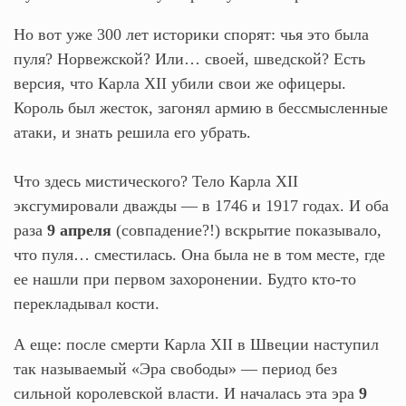
Но вот уже 300 лет историки спорят: чья это была
пуля? Норвежской? Или… своей, шведской? Есть
версия, что Карла XII убили свои же офицеры.
Король был жесток, загонял армию в бессмысленные
атаки, и знать решила его убрать.
Что здесь мистического? Тело Карла XII
эксгумировали дважды — в 1746 и 1917 годах. И оба
раза
9 апреля
(совпадение?!) вскрытие показывало,
что пуля… сместилась. Она была не в том месте, где
ее нашли при первом захоронении. Будто кто-то
перекладывал кости.
А еще: после смерти Карла XII в Швеции наступил
так называемый «Эра свободы» — период без
сильной королевской власти. И началась эта эра
9