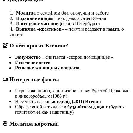
Молитва
о семейном благополучии и работе
Подаяние нищим
– как делала сама Ксения
Посещение часовни
(если в Петербурге)
Выпечка «крестиков»
– пекут и раздают в память о
святой
💒
О чём просят Ксению?
Замужество
– считается «скорой помощницей»
Исцеление детей
Решение жилищных вопросов
📜
Интересные факты
Первая женщина, канонизированная Русской Церковью
в лике
юродивых
(1988 г.)
В её честь назван
астероид (2811) Ксения
Образ святой есть даже в
буддийском дацане
(буряты
почитают её как защитницу)
🌸
Молитва короткая