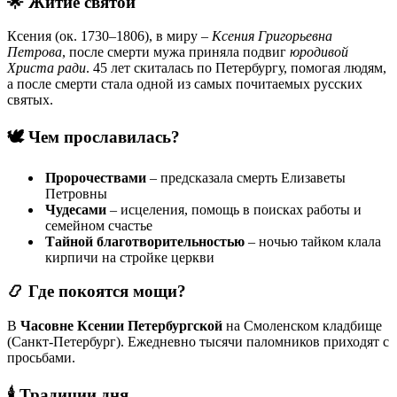
🌟
Житие святой
Ксения (ок. 1730–1806), в миру –
Ксения Григорьевна
Петрова
, после смерти мужа приняла подвиг
юродивой
Христа ради
. 45 лет скиталась по Петербургу, помогая людям,
а после смерти стала одной из самых почитаемых русских
святых.
🕊️
Чем прославилась?
Пророчествами
– предсказала смерть Елизаветы
Петровны
Чудесами
– исцеления, помощь в поисках работы и
семейном счастье
Тайной благотворительностью
– ночью тайком клала
кирпичи на стройке церкви
📿
Где покоятся мощи?
В
Часовне Ксении Петербургской
на Смоленском кладбище
(Санкт-Петербург). Ежедневно тысячи паломников приходят с
просьбами.
🕯️
Традиции дня