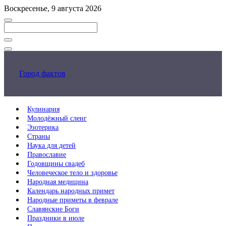
Перейти
Воскресенье, 9 августа 2026
к
основному
контенту
Закрыть
поиск
Город фактов
Кулинария
Молодёжный сленг
Эзотерика
Страны
Наука для детей
Православие
Годовщины свадеб
Человеческое тело и здоровье
Народная медицина
Календарь народных примет
Народные приметы в феврале
Славянские Боги
Праздники в июле