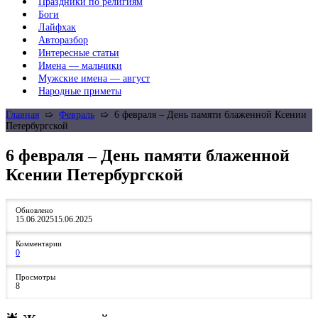
Праздники по религиям
Боги
Лайфхак
Авторазбор
Интересные статьи
Имена — мальчики
Мужские имена — август
Народные приметы
Главная
➯
Февраль
➯
6 февраля – День памяти блаженной Ксении
Петербургской
6 февраля – День памяти блаженной
Ксении Петербургской
Обновлено
15.06.2025
15.06.2025
Комментарии
0
Просмотры
8