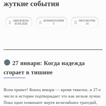
жуткие события
к
о
н
ОБНОВЛЕНО
КОММЕНТАРИИ
ПРОСМОТРЫ
03.04.2026
0
14
т
е
н
т
у
27 января: Когда надежда
сгорает в тишине
Всем привет! Конец января — время тяжелое, и 27-е
число в истории подтверждает это как нельзя лучше.
Пока одни поминают жертв величайших трагедий,