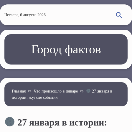
П
е
Четверг, 6 августа 2026
р
е
й
т
Город фактов
и
к
о
с
н
о
Главная
➯
Что произошло в январе
➯
27 января в
истории: жуткие события
в
н
о
27 января в истории:
м
у